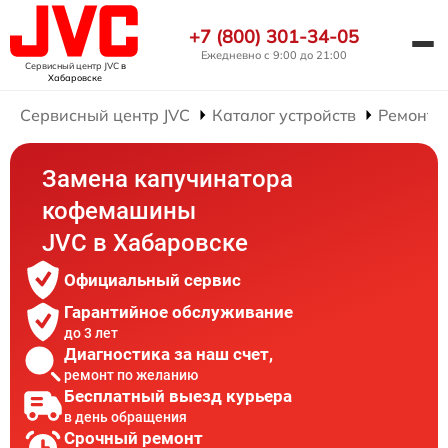
+7 (800) 301-34-05
Ежедневно с 9:00 до 21:00
Сервисный центр JVC
в
Хабаровске
Сервисный центр JVC
Каталог устройств
Ремонт 
Замена капучинатора
кофемашины
JVC в Хабаровске
Официальный сервис
Гарантийное обслуживание
до 3 лет
Диагностика за наш счет,
ремонт по желанию
Бесплатный выезд курьера
в день обращения
Срочный ремонт