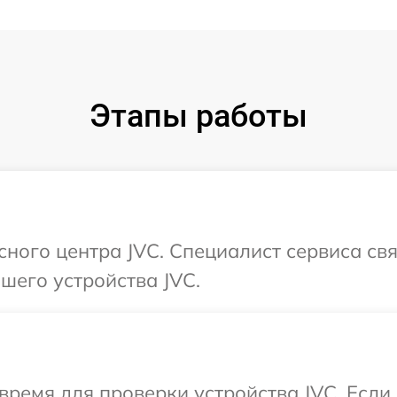
Этапы работы
исного центра JVC. Специалист сервиса св
шего устройства JVC.
время для проверки устройства JVC. Если