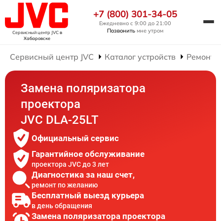
+7 (800) 301-34-05
Ежедневно с 9:00 до 21:00
Позвонить
мне утром
Сервисный центр JVC
в
Хабаровске
Сервисный центр JVC
Каталог устройств
Ремонт 
Замена поляризатора
проектора
JVC DLA-25LT
Официальный сервис
Гарантийное обслуживание
проектора JVC до 3 лет
Диагностика за наш счет,
ремонт по желанию
Бесплатный выезд курьера
в день обращения
Замена поляризатора проектора