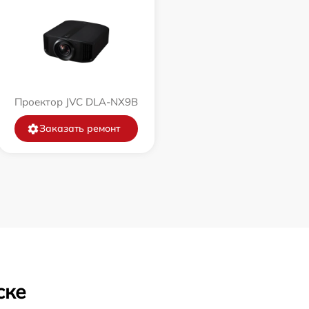
Проектор JVC DLA-NX9B
Заказать ремонт
ске