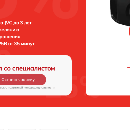
а JVC до 3 лет
 желанию
бращения
5B от 35 минут
я со специалистом
Оставить заявку
есь c
политикой конфиденциальности