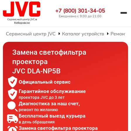
+7 (800) 301-34-05
Ежедневно с 9:00 до 21:00
Сервисный центр JVC
в
Хабаровске
Сервисный центр JVC
Каталог устройств
Ремонт 
Замена светофильтра
проектора
JVC DLA-NP5B
Официальный сервис
Гарантийное обслуживание
проектора JVC до 3 лет
Диагностика за наш счет,
ремонт по желанию
Бесплатный выезд курьера
в день обращения
Замена светофильтра проектора