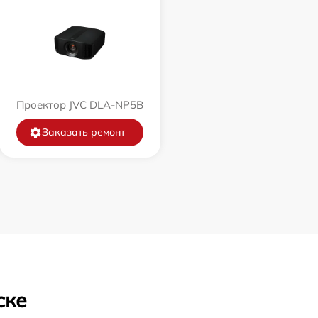
Проектор JVC DLA-NP5B
Заказать ремонт
ске