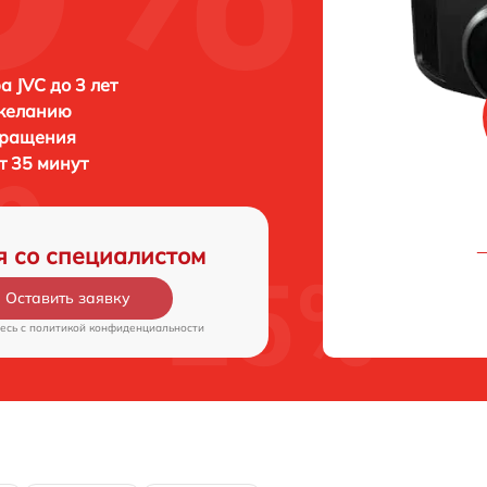
а JVC до 3 лет
 желанию
бращения
т 35 минут
я со специалистом
Оставить заявку
есь c
политикой конфиденциальности