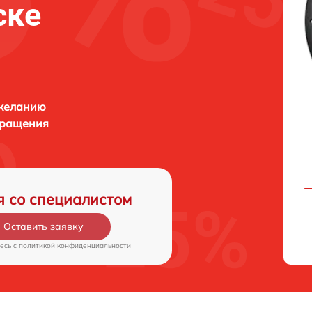
ске
 желанию
бращения
я со специалистом
Оставить заявку
есь c
политикой конфиденциальности