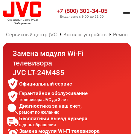
+7 (800) 301-34-05
Ежедневно с 9:00 до 21:00
Сервисный центр JVC
в
Хабаровске
Сервисный центр JVC
Каталог устройств
Ремонт 
Замена модуля Wi-Fi
телевизора
JVC LT-24M485
Официальный сервис
Гарантийное обслуживание
телевизора JVC до 3 лет
Диагностика за наш счет,
ремонт по желанию
Бесплатный выезд курьера
в день обращения
Замена модуля Wi-Fi телевизора