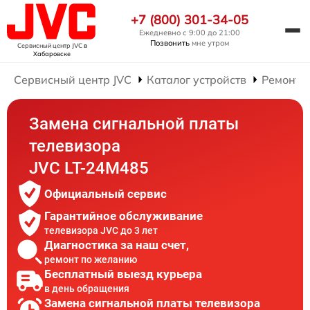
+7 (800) 301-34-05
Ежедневно с 9:00 до 21:00
Позвонить
мне утром
Сервисный центр JVC
в
Хабаровске
Сервисный центр JVC
Каталог устройств
Ремонт 
Замена сигнальной платы
телевизора
JVC LT-24M485
Официальный сервис
Гарантийное обслуживание
телевизора JVC до 3 лет
Диагностика за наш счет,
ремонт по желанию
Бесплатный выезд курьера
в день обращения
Замена сигнальной платы телевизора