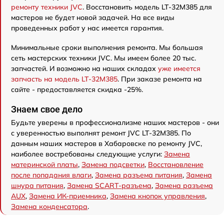
ремонту техники JVC
. Восстановить модель LT-32M385 для
мастеров не будет новой задачей. На все виды
проведенных работ у нас имеется гарантия.
Минимальные сроки выполнения ремонта. Мы большая
сеть мастерских техники JVC. Мы имеем более 20 тыс.
запчастей. И возможно на наших складах
уже имеется
запчасть на модель LT-32M385
. При заказе ремонта на
сайте - предоставляется скидка -25%.
Знаем свое дело
Будьте уверены в профессионализме наших мастеров - они
с уверенностью выполнят ремонт JVC LT-32M385. По
данным наших мастеров в Хабаровске по ремонту JVC,
наиболее востребованы следующие услуги:
Замена
материнской платы
,
Замена подсветки
,
Восстановление
после попадания влаги
,
Замена разъема питания
,
Замена
шнура питания
,
Замена SCART-разъема
,
Замена разъема
AUX
,
Замена ИК-приемника
,
Замена кнопок управления
,
Замена конденсатора
.