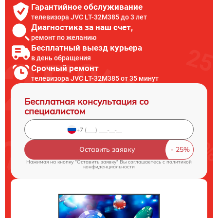
Гарантийное обслуживание
телевизора JVC LT-32M385 до 3 лет
Диагностика за наш счет,
ремонт по желанию
Бесплатный выезд курьера
в день обращения
Срочный ремонт
телевизора JVC LT-32M385 от 35 минут
Бесплатная консультация со
специалистом
Оставить заявку
Нажимая на кнопку "Оставить заявку" Вы соглашаетесь c
политикой
конфиденциальности