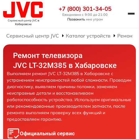
+7 (800) 301-34-05
Ежедневно с 9:00 до 21:00
Позвонить
мне утром
Сервисный центр JVC
в
Хабаровске
Сервисный центр JVC
Каталог устройств
Ремонт 
Ремонт телевизора
JVC LT-32M385 в Хабаровске
Выполняем ремонт JVC LT-32M385 в Хабаровске с
устранением неисправностей любой сложности. Проводим
диагностику, выявляем причины поломки, заменяем
неисправные детали и восстанавливаем
работоспособность устройства. Используем оригинальные
или рекомендованные производителем запчасти, после
ремонта выполняем проверку всех функций и
предоставляем гарантию.
Официальный сервис