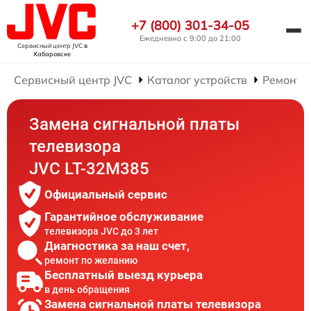
+7 (800) 301-34-05
Ежедневно с 9:00 до 21:00
Сервисный центр JVC
в
Хабаровске
Сервисный центр JVC
Каталог устройств
Ремонт 
Замена сигнальной платы
телевизора
JVC LT-32M385
Официальный сервис
Гарантийное обслуживание
телевизора JVC до 3 лет
Диагностика за наш счет,
ремонт по желанию
Бесплатный выезд курьера
в день обращения
Замена сигнальной платы телевизора