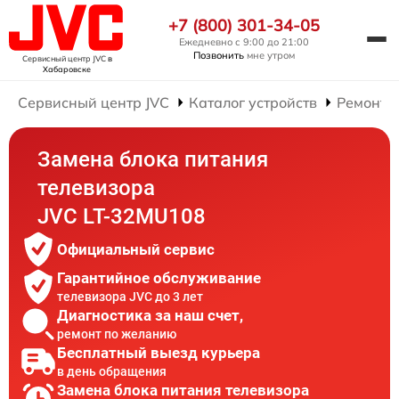
+7 (800) 301-34-05
Ежедневно с 9:00 до 21:00
Позвонить
мне утром
Сервисный центр JVC
в
Хабаровске
Сервисный центр JVC
Каталог устройств
Ремонт 
Замена блока питания
телевизора
JVC LT-32MU108
Официальный сервис
Гарантийное обслуживание
телевизора JVC до 3 лет
Диагностика за наш счет,
ремонт по желанию
Бесплатный выезд курьера
в день обращения
Замена блока питания телевизора