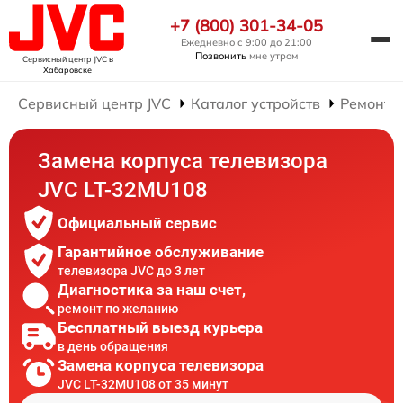
+7 (800) 301-34-05
Ежедневно с 9:00 до 21:00
Позвонить
мне утром
Сервисный центр JVC
в
Хабаровске
Сервисный центр JVC
Каталог устройств
Ремонт 
Замена корпуса телевизора
JVC LT-32MU108
Официальный сервис
Гарантийное обслуживание
телевизора JVC до 3 лет
Диагностика за наш счет,
ремонт по желанию
Бесплатный выезд курьера
в день обращения
Замена корпуса телевизора
JVC LT-32MU108 от 35 минут