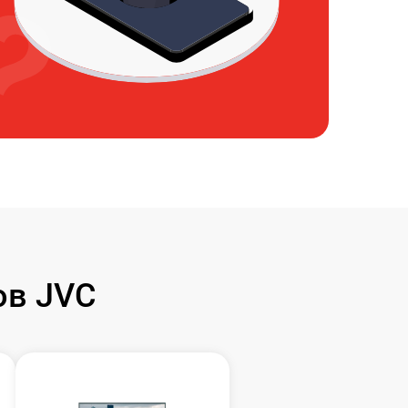
ов JVC