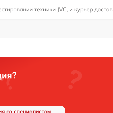
тировании техники JVC, и курьер достави
ция?
ия со специалистом