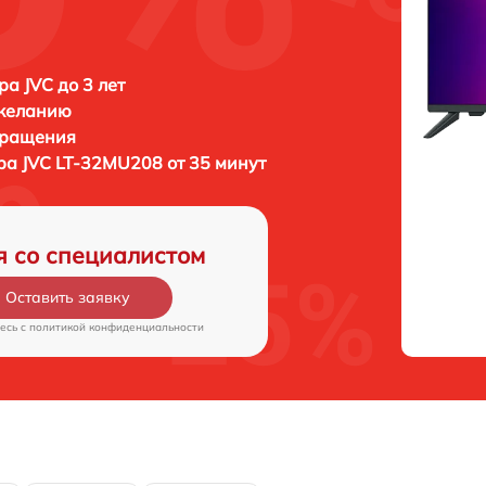
ра JVC до 3 лет
 желанию
бращения
ора
JVC LT-32MU208 от 35 минут
я со специалистом
Оставить заявку
есь c
политикой конфиденциальности