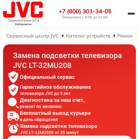
+7 (800) 301-34-05
Ежедневно с 9:00 до 21:00
Сервисный центр JVC
в
Хабаровске
Сервисный центр JVC
Каталог устройств
Ремонт 
Замена подсветки телевизора
JVC LT-32MU208
Официальный сервис
Гарантийное обслуживание
телевизора JVC до 3 лет
Диагностика за наш счет,
ремонт по желанию
Бесплатный выезд курьера
в день обращения
Замена подсветки телевизора
JVC LT-32MU208 от 35 минут