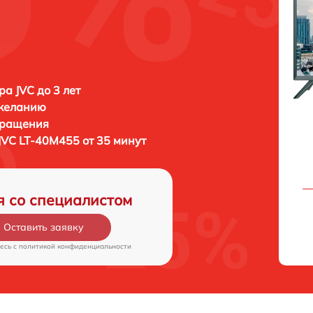
ра JVC до 3 лет
 желанию
бращения
JVC LT-40M455 от 35 минут
я со специалистом
Оставить заявку
есь c
политикой конфиденциальности