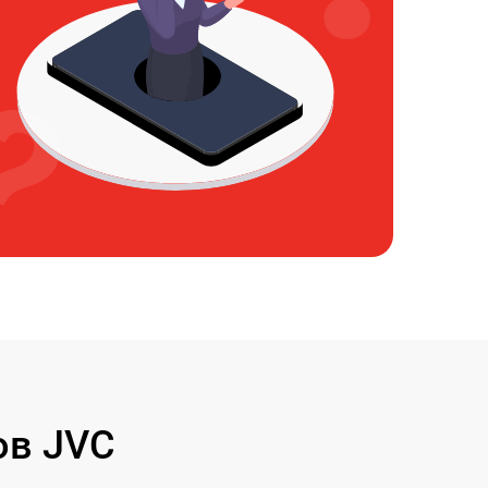
ов JVC