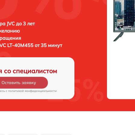
ра JVC до 3 лет
 желанию
бращения
JVC LT-40M455 от 35 минут
я со специалистом
Оставить заявку
есь c
политикой конфиденциальности