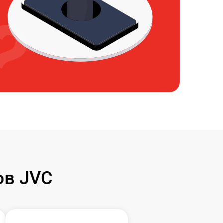
ов JVC