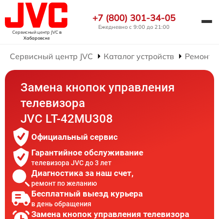
+7 (800) 301-34-05
Ежедневно с 9:00 до 21:00
Сервисный центр JVC
в
Хабаровске
Сервисный центр JVC
Каталог устройств
Ремонт 
Замена кнопок управления
телевизора
JVC LT-42MU308
Официальный сервис
Гарантийное обслуживание
телевизора JVC до 3 лет
Диагностика за наш счет,
ремонт по желанию
Бесплатный выезд курьера
в день обращения
Замена кнопок управления телевизора