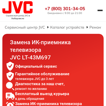
+7 (800) 301-34-05
Ежедневно с 9:00 до 21:00
Сервисный центр JVC
в
Хабаровске
Сервисный центр JVC
Каталог устройств
Ремонт 
Замена ИК-приемника
телевизора
JVC LT-43M697
Официальный сервис
Гарантийное обслуживание
телевизора JVC до 3 лет
Диагностика за наш счет,
ремонт по желанию
Бесплатный выезд курьера
в день обращения
Замена ИК-приемника телевизора