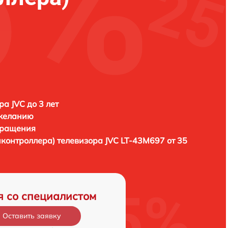
ра JVC до 3 лет
 желанию
бращения
иконтроллера) телевизора
JVC LT-43M697 от 35
я со специалистом
Оставить заявку