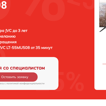
08
ра JVC до 3 лет
 желанию
бращения
JVC LT-55MU508 от 35 минут
я со специалистом
Оставить заявку
есь c
политикой конфиденциальности