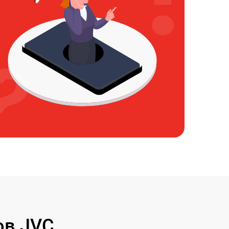
ов JVC