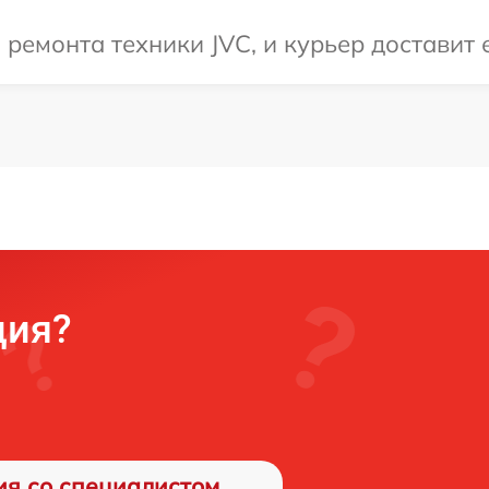
емонта техники JVC, и курьер доставит е
ция?
ия со специалистом