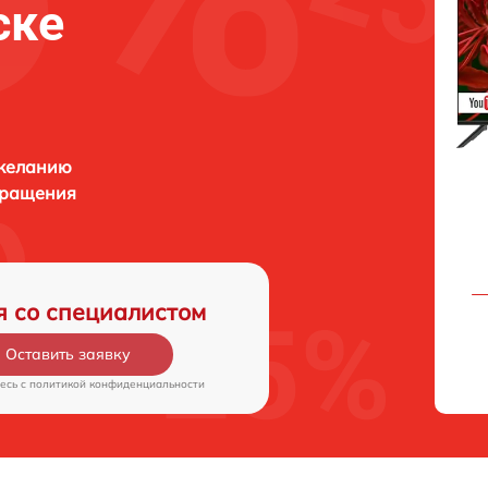
ске
 желанию
бращения
я со специалистом
Оставить заявку
есь c
политикой конфиденциальности