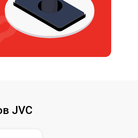
ов JVC