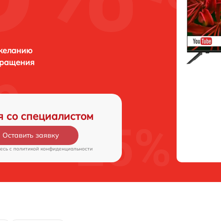
 желанию
бращения
я со специалистом
Оставить заявку
есь c
политикой конфиденциальности