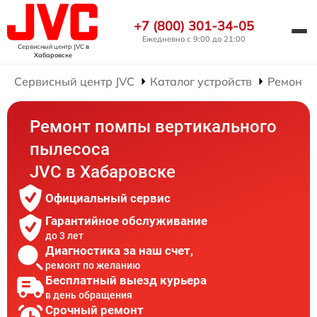
+7 (800) 301-34-05
Ежедневно с 9:00 до 21:00
Сервисный центр JVC
в
Хабаровске
Сервисный центр JVC
Каталог устройств
Ремонт 
Ремонт помпы вертикального
пылесоса
JVC в Хабаровске
Официальный сервис
Гарантийное обслуживание
до 3 лет
Диагностика за наш счет,
ремонт по желанию
Бесплатный выезд курьера
в день обращения
Срочный ремонт