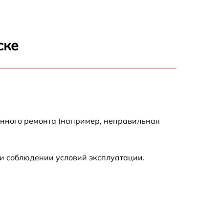
1600 р
800 р
ске
1450 р
1400 р
1800 р
енного ремонта (например, неправильная
и соблюдении условий эксплуатации.