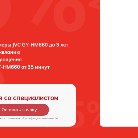
еры JVC GY-HM660 до 3 лет
 желанию
бращения
-HM660 от 35 минут
я со специалистом
Оставить заявку
есь c
политикой конфиденциальности