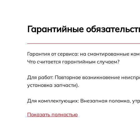
Замена дисплея (экрана) JVC GY-HM660
Замена аккумулятора JVC GY-HM660
Гарантийные обязательст
Замена микрофона JVC GY-HM660
Гарантия от сервиса: на смонтированные ко
Замена кнопки включения JVC GY-HM660
Что считается гарантийным случаем?
Замена шлейфа фокусировки JVC GY-HM66
Для работ: Повторное возникновение неиспр
установка запчасти).
Для комплектующих: Внезапная поломка, утр
Показать полностью