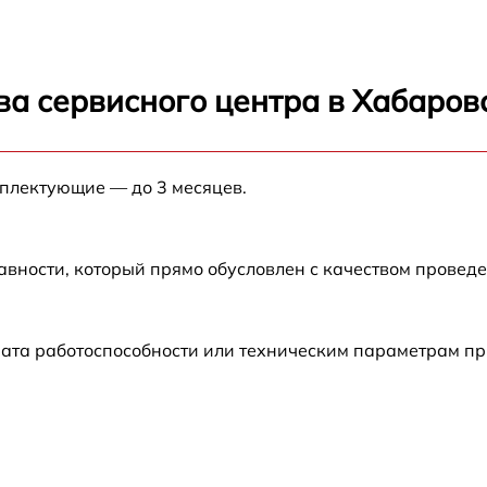
от 60 мин
от 60 мин
ва сервисного центра в Хабаров
от 60 мин
мплектующие — до 3 месяцев.
от 60 мин
0
от 60 мин
авности, который прямо обусловлен с качеством провед
ата работоспособности или техническим параметрам пр